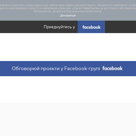
печення зручності у користуванні цим сайтом деякі сервіси використовують технологічні особливості, а саме
олить вам не вводити одну і ту ж інформацію кожен раз, коли ви повертаєтесь на цю сторінку, або переходите
Залишаючись, ви даєте згоду на використання cookie.
Докладніше
Приєднуйтесь у
Загал
Обговорюй проєкти у Facebook-групі
Статис
Реаліз