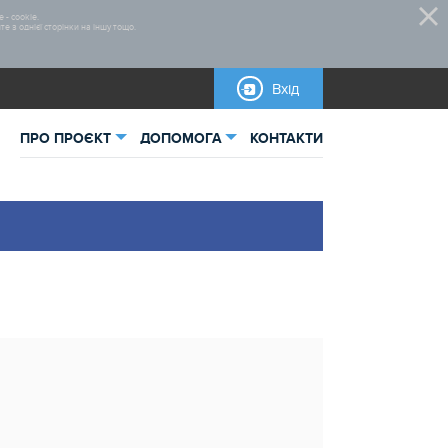
 - cookie.
 з однієї сторінки на іншу тощо.
Вхід
ПРО ПРОЄКТ
ДОПОМОГА
КОНТАКТИ
ьна інформація
Правила участі
тика
Нормативно-правова база
овані проєкти
Бланки для завантаження
Інструкції
Довідкова інформація
Макети рекламних матеріалів