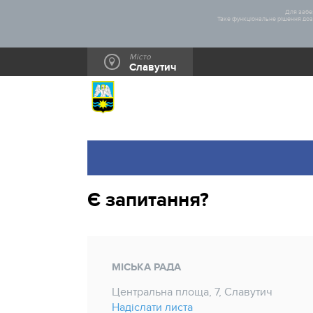
Для забез
Таке функціональне рішення дозв
Місто
Славутич
Є запитання?
МІСЬКА РАДА
Центральна площа, 7, Славутич
Надіслати листа