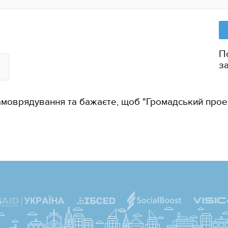
П
з
амоврядування та бажаєте, щоб "Громадський прое