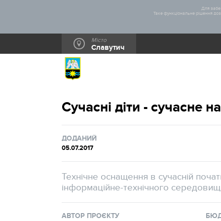
Для забез
Таке функціональне рішення дозв
Місто
Славутич
Сучасні діти - сучасне 
ДОДАНИЙ
05.07.2017
Технічне оснащення в сучасній поча
інформаційне-технічного середовища
АВТОР ПРОЄКТУ
БЮ