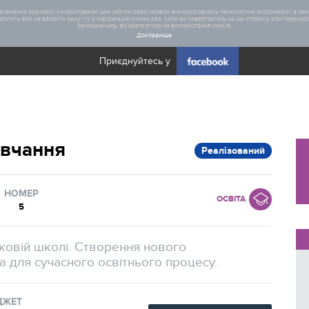
печення зручності у користуванні цим сайтом деякі сервіси використовують технологічні особливості, а саме
олить вам не вводити одну і ту ж інформацію кожен раз, коли ви повертаєтесь на цю сторінку, або переходите
Залишаючись, ви даєте згоду на використання cookie.
Докладніше
Приєднуйтесь у
Загал
навчання
Реалізований
Статис
Реаліз
НОМЕР
ОСВІТА
5
тковій школі. Створення нового
 для сучасного освітнього процесу.
ДЖЕТ