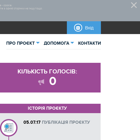
 - cookie.
 з однієї сторінки на іншу тощо.
Вхід
ПРО ПРОЄКТ
ДОПОМОГА
КОНТАКТИ
ьна інформація
Правила участі
КІЛЬКІСТЬ ГОЛОСІВ:
тика
Нормативно-правова база
0
овані проєкти
Бланки для завантаження
Інструкції
ІСТОРІЯ ПРОЄКТУ
Довідкова інформація
05.07.17
ПУБЛІКАЦІЯ ПРОЄКТУ
Макети рекламних матеріалів