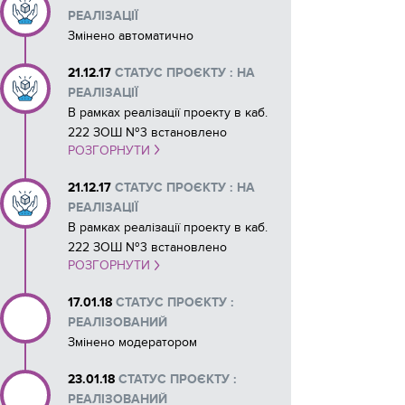
РЕАЛІЗАЦІЇ
Змінено автоматично
21.12.17
СТАТУС ПРОЄКТУ : НА
РЕАЛІЗАЦІЇ
В рамках реалізації проекту в каб.
222 ЗОШ №3 встановлено
РОЗГОРНУТИ
сучасний телевізор, ноутбук. Це
дозволило покращити
21.12.17
СТАТУС ПРОЄКТУ : НА
візуалізацію при викладанні
РЕАЛІЗАЦІЇ
навчальних предметів, підвищити
В рамках реалізації проекту в каб.
зацікавленість учнів, сприяє
222 ЗОШ №3 встановлено
розвитку пізнавальних здібностей
РОЗГОРНУТИ
сучасний телевізор, ноутбук. Це
учнів.
дозволило покращити
17.01.18
СТАТУС ПРОЄКТУ :
візуалізацію при викладанні
РЕАЛІЗОВАНИЙ
навчальних предметів, підвищити
Змінено модератором
зацікавленість учнів, сприяє
розвитку пізнавальних здібностей
23.01.18
СТАТУС ПРОЄКТУ :
учнів.
РЕАЛІЗОВАНИЙ