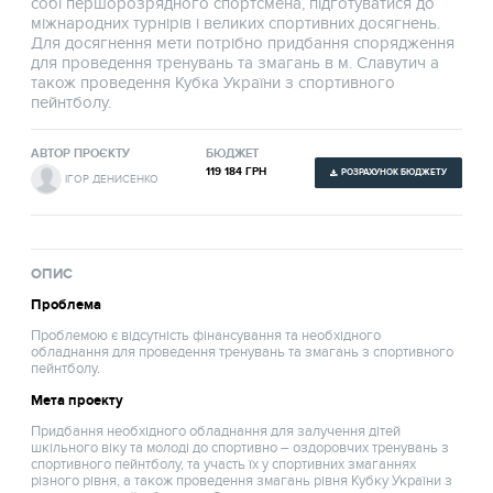
собі першорозрядного спортсмена, підготуватися до
міжнародних турнірів і великих спортивних досягнень.
Для досягнення мети потрібно придбання спорядження
для проведення тренувань та змагань в м. Славутич а
також проведення Кубка України з спортивного
пейнтболу.
АВТОР ПРОЄКТУ
БЮДЖЕТ
119 184 ГРН
РОЗРАХУНОК БЮДЖЕТУ
ІГОР ДЕНИСЕНКО
ОПИС
Проблема
Проблемою є відсутність фінансування та необхідного
обладнання для проведення тренувань та змагань з спортивного
пейнтболу.
Мета проекту
Придбання необхідного обладнання для залучення дітей
шкільного віку та молоді до спортивно – оздоровчих тренувань з
спортивного пейнтболу, та участь їх у спортивних змаганнях
різного рівня, а також проведення змагань рівня Кубку України з