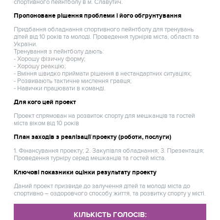
спортивного пейнтболу в м. Славутич.
Пропоноване рішення проблеми і його обгрунтування
Придбання обладнання спортивного пейнтболу для тренувань
дітей від 10 років та молоді. Проведення турнірів міста, області та
України.
Тренування з пейнтболу дають:
- Хорошу фізичну форму;
- Хорошу реакцію;
- Вміння швидко приймати рішення в нестандартних ситуаціях;
- Розвивають тактичне мислення гравця;
- Навички працювати в команді.
Для кого цей проект
Проект спрямован на розвиток спорту для мешканців та гостей
міста віком від 10 років
План заходів з реалізації проекту (роботи, послуги)
1. Фінансування проекту; 2. Закупівля обладнання; 3. Презентація;
Проведення турніру серед мешканців та гостей міста.
Ключові показники оцінки результату проекту
Даний проект призвиде до залучення дітей та молоді міста до
спортивно – оздоровчого способу життя, та розвитку спорту у місті.
КІЛЬКІСТЬ ГОЛОСІВ: