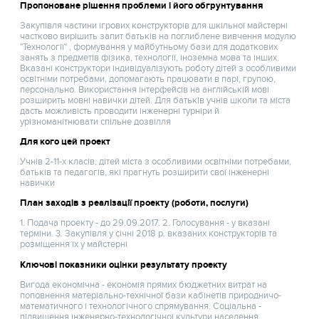
Пропоноване рішення проблеми і його обгрунтування
Закупівля частини ігрових конструкторів для шкільної майстерні
частково вирішить запит батьків на поглиблене вивчення модулю
"Технології" , формування у майбутньому бази для додаткових
занять з предметів фізика, технології, іноземна мова та інших.
Вказані конструктори індивідуалізують роботу дітей з особливими
освітніми потребами, допомагають працювати в парі, групою,
персонально. Використання інтерфейсів на англійській мові
розширить мовні навички дітей. Для батьків учнів школи та міста
дасть можливість проводити інженерні турніри й
урізноманітнювати спільне дозвілля
Для кого цей проект
Учнів 2-11-х класів, дітей міста з особливими освітніми потребами,
батьків та педагогів, які прагнуть розширити свої інженерні
навички
План заходів з реалізації проекту (роботи, послуги)
1. Подача проекту - до 29.09.2017. 2. Голосування - у вказані
терміни. 3. Закупівля у січні 2018 р. вказаних конструкторів та
розміщення їх у майстерні
Ключові показники оцінки результату проекту
Вигода економічна - економія прямих бюджетних витрат на
поповнення матеріально-технічної бази кабінетів природничо-
математичного і технологічного спрямування. Соціальна -
підвищення інженерно-технологічної культури населення