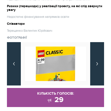
Ризики (перешкоди) у реалізації проекту, на які слід звернути
увагу
Недостатнє фінансування напрямків освіти
Співавтори
Терещенко Валентин Юрійович
ФОТОГРАФІЇ
КІЛЬКІСТЬ ГОЛОСІВ:
29