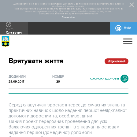
Для забезпечення зручності у користуванні цим сайтом деякі сервіси використовують технологічні
особливості, а саме - cookie.
Таке функціональне рішення дозволить вам не вводити одну і ту ж інформацію кожен раз, коли ви
повертаєтесь на цю сторінку, або переходите з однієї сторінки на іншу тощо.
Залишаючись, ви даєте згоду на використання cookie.
Докладніше
Вхід
Місто
Славутич
ПРО ПРОЄКТ
Врятувати життя
ДОПОМОГА
ЗАГАЛЬНА ІНФОРМАЦІЯ
СТАТИСТИКА
РЕАЛІЗОВАНІ ПРОЄКТИ
Відхилений
КОНТАКТИ
ПРАВИЛА УЧАСТІ
НОРМАТИВНО-ПРАВОВА БАЗА
БЛАНКИ ДЛЯ ЗАВАНТАЖЕННЯ
ІНСТРУКЦІЇ
ДОВІДКОВА ІНФОРМАЦІЯ
МАКЕТИ РЕКЛАМНИХ МАТЕРІАЛІВ
ДОДАНИЙ
НОМЕР
ОХОРОНА ЗДОРОВ'Я
29.09.2017
29
Серед славутичан зростає інтерес до сучасних знань та
практичних навичок щодо надання першої невідкладної
допомоги дорослим та, особливо, дітям.
Даний проект передбачає проведення для усіх
бажаючих одноденних тренінгів з навчання основам
надання першої (домедичної) допомоги.