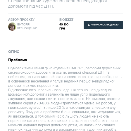
Спеціалізований курс основ першої невідкладної
допомоги під час ДТП.
АВТОР ПРОЄКТУ
БЮДЖЕТ
49 100
ВІКТОРІЯ
РОЗРАХУНОК БЮДЖЕТУ
БЕЗНОЩЕНКО
ГРН
ОПИС
Проблема
В умовах зменшення фінансування СМСЧ-5, реформи державних
систем охорони здоров'я та освіти, великої кількості ДТП та
небезпек, пов'язаних з війною на сході нашої країни, необхідність
в освіченості населення у галузі надання першої невідкладної
допомоги важко переоцінити.
Від своєчасного і правильного надання першої невідкладної
(домедичної) допомоги залежить не лише успіх подальшого
лікування, але інколи і життя постраждалого. Наприклад, раптова
зупинка серця у 70-80% людей трапляється удома, на роботі, у
громадському місці та лише 20 % з них отримують невідкладну
допомогу. Тому дана проблема більш соціальна, ніж медицинська,
як вважається. В той самий час більшість людей не знають
первинних ознак невідкладних станів людини, не обізнані щодо
нюансів надання першої допомоги дітям, не мають практичних
навичок надання допомоги з використанням підручних засобів.