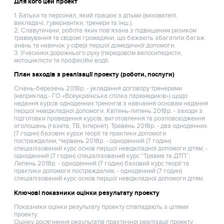
Для кого цей проект
1. Батьки та персонал, який працює з дітьми (вихователі,
викладачі, гувернантки, тренери та інш.).
2. Славутичани, робота яких пов'язана з підвищеним ризиком
травмування та свідомі громадяни, що бажають збагатити багаж
знань та навичок у сфері першої домедичної допомоги.
3. Учасники дорожнього руху (передовсім велосипедисти,
мотоциклісти та професійні водії.
План заходів з реалізації проекту (роботи, послуги)
Січень-березень 2018р. - укладання договору тренерами
(наприклад - ГО «Всеукраїнська спілка парамедиків») щодо
надання курсів одноденних тренінгів з навчання основам надання
першої невідкладної допомоги. Квітень-липень 2018р. - заходи з
підготовки проведення курсів, виготовлення та розповсюдження
оголошень (газета, ТВ, Інтернет). Травень 2018р. - два одноденних
(7 годин) базових курси теорії та практики допомоги
постраждалим; Червень 2018р. - одноденний (7 годин)
спеціалізований курс основ першої невідкладної допомоги дітям; -
одноденний (7 годин) спеціалізований курс “Травма та ДТП”;
Липень 2018р. - одноденний (7 годин) базовий курс теорії та
практики допомоги постраждалим; - одноденний (7 годин)
спеціалізований курс основ першої невідкладної допомоги дітям.
Ключові показники оцінки результату проекту
Показники оцінки результату проекту співпадають з цілями
проекту.
Оцінку досягнення результатів практичної реалізації проекту