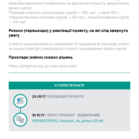
можливо виконати спираючись на фактичну кількість випускників
даних курсів.
Планова кількість випускників курсів — 190 чол., з яких 150 —
старшокласники базових курсів — 60 чол., спеціалізованих курсів
— 60 чол..
Ризики (перешкоди) у реалізації проекту, на які слід звернути
увагу
Слабка зацікавленність керівників та працівників закладів освіти
та інших структур у необхідності участі проходження даних курсів.
Приклади (кейси) схожих рішень
https://pmgroup.org.ua/i-can-save-lives/
ІСТОРІЯ ПРОЄКТУ
29.09.17
ПУБЛІКАЦІЯ ПРОЄКТУ
30.10.17
СТАТУС ПРОЄКТУ : ВІДХИЛЕНИЙ
15093837253912_nedopusk_do_golosuv.29.pdf