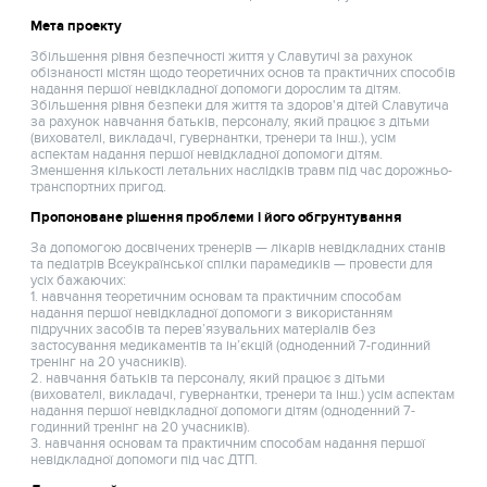
Мета проекту
Збільшення рівня безпечності життя у Славутичі за рахунок
обізнаності містян щодо теоретичних основ та практичних способів
надання першої невідкладної допомоги дорослим та дітям.
Збільшення рівня безпеки для життя та здоров'я дітей Славутича
за рахунок навчання батьків, персоналу, який працює з дітьми
(вихователі, викладачі, гувернантки, тренери та інш.), усім
аспектам надання першої невідкладної допомоги дітям.
Зменшення кількості летальних наслідків травм під час дорожньо-
транспортних пригод.
Пропоноване рішення проблеми і його обгрунтування
За допомогою досвічених тренерів — лікарів невідкладних станів
та педіатрів Всеукраїнської спілки парамедиків — провести для
усіх бажаючих:
1. навчання теоретичним основам та практичним способам
надання першої невідкладної допомоги з використанням
підручних засобів та перев’язувальних матеріалів без
застосування медикаментів та ін’єкцій (одноденний 7-годинний
тренінг на 20 учасників).
2. навчання батьків та персоналу, який працює з дітьми
(вихователі, викладачі, гувернантки, тренери та інш.) усім аспектам
надання першої невідкладної допомоги дітям (одноденний 7-
годинний тренінг на 20 учасників).
3. навчання основам та практичним способам надання першої
невідкладної допомоги під час ДТП.