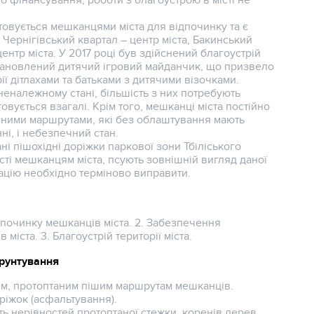
о фінансування, роботи з благоустрою в місті не
товується мешканцями міста для відпочинку та є
Чернігівський квартал – центр міста, Бакинський
центр міста. У 2017 році був здійснений благоустрій
становлений дитячий ігровий майданчик, що призвело
ї дітлахами та батьками з дитячими візочками.
неналежному стані, більшість з них потребують
овується взагалі. Крім того, мешканці міста постійно
ичними маршрутами, які без облаштування мають
ні, і небезпечний стан.
і пішохідні доріжки паркової зони Тбіліського
ті мешканцям міста, псують зовнішній вигляд даної
туацію необхідно терміново виправити.
дпочинку мешканців міста. 2. Забезпечення
іста. 3. Благоустрій території міста.
грунтування
им, протоптаним пішим маршрутам мешканців.
ріжок (асфальтування).
ть нерівностей протоптаної стежки, коренів дерев,