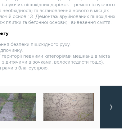
 існуючих пішохідних доріжок: - ремонт існуючого
а необхідності) та встановлення нового в місцях
нуючій основі; 3. Демонтаж зруйнованих пішохідних
ж плитки та бетонної основи; - вивезення сміття.
екту
ння безпеки пішохідного руху.
ідпочинку.
ї території певними категоріями мешканців міста
 з дитячими візочками, велосипедисти тощо).
грами з благоустрою.