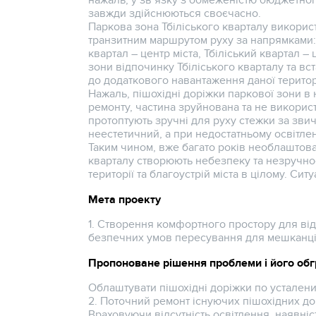
нажаль, у зв’язку з обмеженістю бюджетног
завжди здійснюються своєчасно.
Паркова зона Тбіліського кварталу викорис
транзитним маршрутом руху за напрямками: 
квартал – центр міста, Тбіліський квартал – 
зони відпочинку Тбіліського кварталу та в
до додаткового навантаження даної територі
Нажаль, пішохідні доріжки паркової зони в 
ремонту, частина зруйнована та не використ
протоптують зручні для руху стежки за зв
неестетичний, а при недостатньому освітлен
Таким чином, вже багато років необлаштован
кварталу створюють небезпеку та незручнос
території та благоустрій міста в цілому. Си
Мета проекту
1. Створення комфортного простору для ві
безпечних умов пересування для мешканців м
Пропоноване рішення проблеми і його об
Облаштувати пішохідні доріжки по устален
2. Поточний ремонт існуючих пішохідних до
Враховуючи відсутність освітлення, наявніс