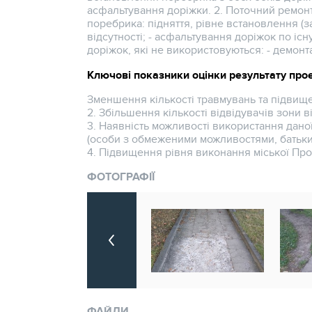
асфальтування доріжки. 2. Поточний ремонт
поребрика: підняття, рівне встановлення (з
відсутності; - асфальтування доріжок по іс
доріжок, які не використовуються: - демонта
Ключові показники оцінки результату про
Зменшення кількості травмувань та підвище
2. Збільшення кількості відвідувачів зони в
3. Наявність можливості використання дано
(особи з обмеженими можливостями, батьки
4. Підвищення рівня виконання міської Про
ФОТОГРАФІЇ
ФАЙЛИ