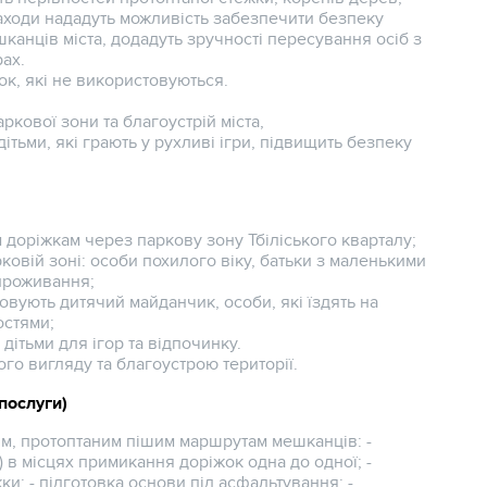
заходи нададуть можливість забезпечити безпеку
шканців міста, додадуть зручності пересування осіб з
рах.
к, які не використовуються.
кової зони та благоустрій міста,
ітьми, які грають у рухливі ігри, підвищить безпеку
им доріжкам через паркову зону Тбіліського кварталу;
рковій зоні: особи похилого віку, батьки з маленькими
 проживання;
товують дитячий майданчик, особи, які їздять на
остями;
 дітьми для ігор та відпочинку.
ого вигляду та благоустрою території.
 послуги)
им, протоптаним пішим маршрутам мешканців: -
в місцях примикання доріжок одна до одної; -
и; - підготовка основи під асфальтування; -