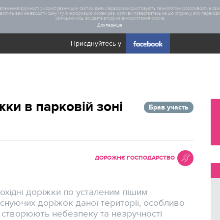
печення зручності у користуванні цим сайтом деякі сервіси використовують технологічні особливості, а саме
олить вам не вводити одну і ту ж інформацію кожен раз, коли ви повертаєтесь на цю сторінку, або переходите
Залишаючись, ви даєте згоду на використання cookie.
Докладніше
Приєднуйтесь у
Загал
жки в парковій зоні
Брав участь
Статис
Реаліз
ДОРОЖНЄ ГОСПОДАРСТВО
охідні доріжки по усталеним пішим
снуючих доріжок даної території, особливо
, створюють небезпеку та незручності