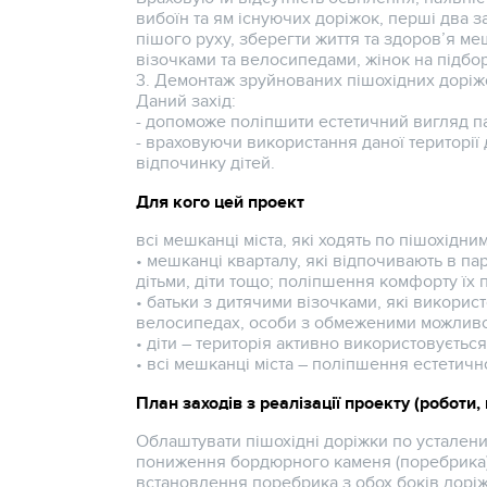
вибоїн та ям існуючих доріжок, перші два 
пішого руху, зберегти життя та здоров’я ме
візочками та велосипедами, жінок на підбо
3. Демонтаж зруйнованих пішохідних доріжо
Даний захід:
- допоможе поліпшити естетичний вигляд пар
- враховуючи використання даної території д
відпочинку дітей.
Для кого цей проект
всі мешканці міста, які ходять по пішохідн
• мешканці кварталу, які відпочивають в па
дітьми, діти тощо; поліпшення комфорту їх
• батьки з дитячими візочками, які викорис
велосипедах, особи з обмеженими можлив
• діти – територія активно використовується
• всі мешканці міста – поліпшення естетичн
План заходів з реалізації проекту (роботи,
Облаштувати пішохідні доріжки по устален
пониження бордюрного каменя (поребрика) 
встановлення поребрика з обох боків доріжк