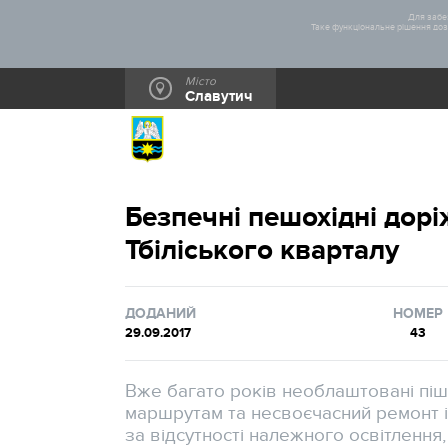
Для забез
Таке функціональне рішення дозв
Місто
Славутич
Безпечні пешохідні дорі
Тбіліського кварталу
ДОДАНИЙ
НОМЕР
29.09.2017
43
Вже багато років необлаштовані піш
маршрутам та несвоєчасний ремонт і
за відсутності належного освітлення