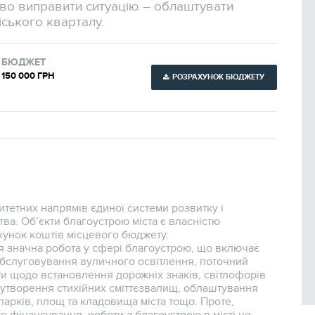
во виправити ситуацію – облаштувати
іського кварталу.
БЮДЖЕТ
150 000 ГРН
РОЗРАХУНОК БЮДЖЕТУ
ритетних напрямів єдиної системи розвитку і
ва. Об’єкти благоустрою міста є власністю
ахунок коштів місцевого бюджету.
ся значна робота у сфері благоустрою, що включає
обслуговування вуличного освітлення, поточний
оти щодо встановлення дорожніх знаків, світлофорів
я утворення стихійних сміттєзвалищ, облаштування
парків, площ та кладовища міста тощо. Проте,