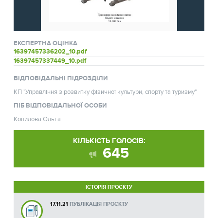
ЕКСПЕРТНА ОЦІНКА
16397457336202_10.pdf
16397457337449_10.pdf
ВІДПОВІДАЛЬНІ ПІДРОЗДІЛИ
КП "Управління з розвитку фізичної культури, спорту та туризму"
ПІБ ВІДПОВІДАЛЬНОЇ ОСОБИ
Копилова Ольга
КІЛЬКІСТЬ ГОЛОСІВ:
645
ІСТОРІЯ ПРОЄКТУ
17.11.21
ПУБЛІКАЦІЯ ПРОЄКТУ