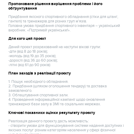
Пропоноване рішення вирішення проблеми і його
обґрунтування
Придбання якісного спортивного обладнання (стіки для штанг,
гантелі) та тренажерів для різних груп м’язів.
Головна умова придбання спортивного інвентаря – український
виробник. «Підтримай українське!».
Для кого цей проєкт
Даний проєкт розрахований на наступні вікові групи:
-діти (від 8 до 18 років);
-молодь (від 19 до 35 років);
-дорослі (від 36 до 60 років);
-літні (від 61 до 90 років)
План заходів з реалізації проєкту
1. Пошук необхідного обладнання.
2. Придбання (шляхом оголошення тендеру) та доставка
замовленого.
3. Облаштування спортивної зали.
4. Проведення інформаційної кампанії щодо оновлення
тренажерної бази залу в ЗМІ та соціальних мережах.
Ключові показники оцінки результату проєкту
Реалізація данного проєкту дасть можливість:
- створити умови для функціонування системи надання доступних і
якісних послуг різним категоріям населення у сфері фізичної