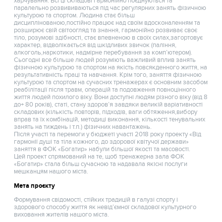
харчування. Всі ці складові гармонійно поєднуються та
паралельно розвививаються під час регулярних занять фізичною
культурою та спортом. Людина стає більш
дисциплінованою,постійно працює над своїм вдосконаленням та
розширює свій світоогляд та знання, гармонійно розвиває своє
тіло, розумові здібності, стає впевненою в своїх силах,загортовує
характер, відволікається від шкідливих звичок (паління,
алкоголь,наркотики, надмірне перебування за комп’ютером).
Сьогодні все більше людей розуміють важливий вплив занять
фізичною культурою та спортом на якість повсякденного життя, на
результативність праці та навчання. Крім того, заняття фізичною
культурою та спортом на сучасних тренажерах є основним засобом
реабілітації після травм, операцій та подовження повноцінного
життя людей похилого віку. Вони доступні людям різного віку (від 8
до+ 80 років), статі, стану здоров’я завдяки великій варіативності
складових (кількість повторів, підходів, ваги обтяження,вибору
вправ та їх комбінацій, методиці виконання, кількості тенувальних
занять на тиждень і т.п.) фізичних навантажень.
Після участі та перемоги у бюджеті участі 2018 року проекту «Від
гармонії душі та тіла кожного, до здорової квітучої держави»
заняття в ФОК «Богатир» набули більшої якості та масовості.
Цей проект спрямований на те, щоб тренажерна зала ФОК
«Богатир» стала більш сучасною та надавала якісні послуги
мешканцям нашого міста.
Мета проєкту
Формування свідомості, стійких традицій в галузі спорту і
здорового способу життя як невід’ємної складової культурного
виховання жителів нашого міста.