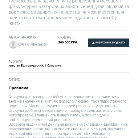
тренажерів для здійснення та розширення масовості
фізкультурно-оздоровчих занять серед дітей, підлітків та
дорослих, розширення та зростання можливостей для
занять спортом, пропагування здорового способу
життя.
АВТОР ПРОЄКТУ
БЮДЖЕТ
300 000 ГРН
РОЗРАХУНОК БЮДЖЕТУ
ЮРІЙ КАЛЕНСЬКИЙ
АДРЕСА
квартал Бєлгородський, 1, Славутич
ОПИС
Проблема
Фізкультура та спорт, невід’ємна складова життя людини, має
велике значення в житті як дорослої людини, так і підростаючого
покоління. Масове залучення людей різного віку до занять
фізкультурой та спортом значно підвіщує рівень життя в різних
його проявах, впевненість в своїх силах, а як наслідок –
забеспечує гармонійний розвиток.
Здоров’я людини має декілька важливих складових. Це фізичний,
психологічний стан, вміння знайти своє місце в соціумі, духовні та
моральні цінності, знання про правильне, сбалансоване