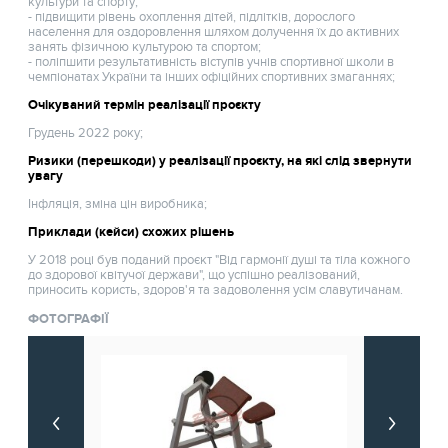
культури та спорту;
- підвищити рівень охоплення дітей, підлітків, дорослого
населення для оздоровлення шляхом долучення їх до активних
занять фізичною культурою та спортом;
- поліпшити результативність віступів учнів спортивної школи в
чемпіонатах України та інших офіційних спортивних змаганнях;
Очікуваний термін реалізації проєкту
Грудень 2022 року;
Ризики (перешкоди) у реалізації проєкту, на які слід звернути
увагу
Інфляція, зміна цін виробника;
Приклади (кейси) схожих рішень
У 2018 році був поданий проєкт "Від гармонії душі та тіла кожного
до здорової квітучої держави", що успішно реалізований,
приносить користь, здоров'я та задоволення усім славутичанам.
ФОТОГРАФІЇ