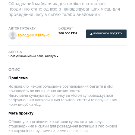
Обладнаний майданчик для пікніка в котловані
неодмінно стане однією з найвідвідуваніших місць для
проведення часу з сім'єю та/або знайомими.
АВТОР ПРОЄКТУ
БЮДЖЕТ
300 000 ГРН
РОЗРАХУНОК БЮДЖЕТУ
ВОЛОДИМИР ВЯЛЬКО
АДРЕСА
Славутицька міська рада, Славутич
ОПИС
Проблема
Як правило, неконтрольоване розпалювання багаття в лісі
призводить до виникнення лісних пожеж.
Часто мала культура відпочинку за містом супроводжується
забрудненням навколишньої території сміттям та порушенням
норм вирубки лісу.
Мета проєкту
Облаштування відочинкової зони сучасного вигляду зі
стаціонарними місцями для розведення вогнища з габіонової
конструкції та зручними лавками для сидіння.