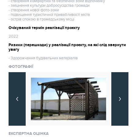
- створення комфортної та безпечної зони відпочинку
- зміцнення культури добросусідства громади
- створення нової фото-зони
- підвищення туристичної привабливості міста
- острів спокою в громадському місці
Очікуваний термін реалізації проєкту
2022
Ризики (перешкоди) у реалізації проєкту, на які слід звернути
увагу
- Здорожчання будівельних матеріалів
ФОТОГРАФІЇ
ЕКСПЕРТНА ОЦІНКА