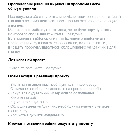
Пропоноване рішення вирішення проблеми і його
обґрунтування
Пропонується облаштувати єдине місце, територію для організації
пікніків з дотриманням всіх норм і правил безпеки при поводженні
з вогнем.
Мангал-зона майже у центрі міста, де не буде порушуватись
комфорт та спокій інших жителів Славутича.
Встановлення габіонових мангалів, лавок з навісами для
проведення часу в колі близьких людей, баків для сміття,
вирішить проблему відсутності облаштованих майданчиків для
пікніку,.
Для кого цей проєкт
Жителі та гості міста Славутича
План заходів з реалізації проєкту
- Визначення виконавця робіт, укладання договору.
- Отримання необхідних дозволів на проведення робіт.
- Закупівля будівельних матеріалів та обладнання
- Виконання робіт.
- Здача в експлуатацію.
- Облаштування майданчику необхідними елементами зони
відпочинку
- Урочисте відкриття майданчику
Ключові показники оцінки результату проєкту