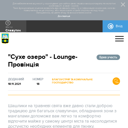
Для забезпечення зручності у користуванні цим сайтом деякі сервіси використовують технологічні
особливості, а саме - cookie.
Таке функціональне рішення дозволить вам не вводити одну і ту ж інформацію кожен раз, коли ви
повертаєтесь на цю сторінку, або переходите з однієї сторінки на іншу тощо.
Залишаючись, ви даєте згоду на використання cookie.
Докладніше
Вхід
Місто
Славутич
ПРО ПРОЄКТ
"Сухе озеро" - Lounge-
ДОПОМОГА
ЗАГАЛЬНА ІНФОРМАЦІЯ
СТАТИСТИКА
РЕАЛІЗОВАНІ ПРОЄКТИ
Брав участь
Провінція
КОНТАКТИ
ПРАВИЛА УЧАСТІ
НОРМАТИВНО-ПРАВОВА БАЗА
БЛАНКИ ДЛЯ ЗАВАНТАЖЕННЯ
ІНСТРУКЦІЇ
ДОВІДКОВА ІНФОРМАЦІЯ
МАКЕТИ РЕКЛАМНИХ МАТЕРІАЛІВ
ДОДАНИЙ
НОМЕР
БЛАГОУСТРІЙ ТА КОМУНАЛЬНЕ
ГОСПОДАРСТВО
18.11.2021
18
Шашлики на травневі свята вже давно стали доброю
традицією для багатьох славутичан, обладнання зони з
мангалами допоможе вам легко та комфортно
відпочити майже у самому центрі міста та насолодитися
достуністю необхідних елементів для пікніку.