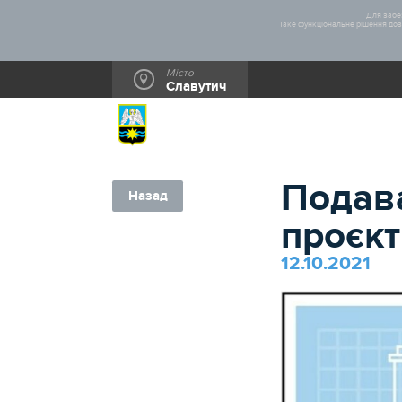
Для забез
Таке функціональне рішення дозв
Місто
Славутич
Подава
Назад
проєкт
12.10.2021